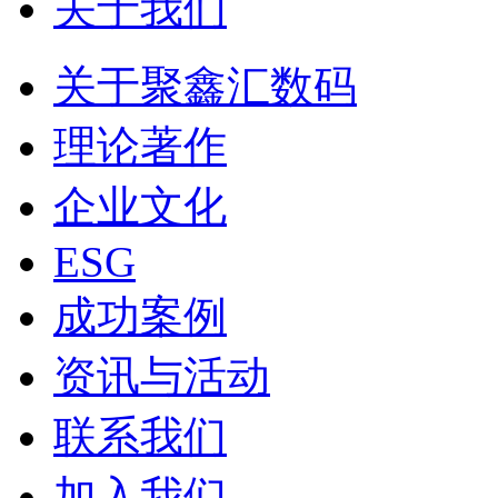
关于我们
关于聚鑫汇数码
理论著作
企业文化
ESG
成功案例
资讯与活动
联系我们
加入我们