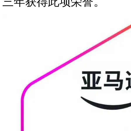
三年获得此项荣誉。