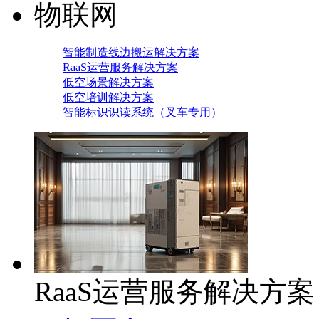
物联网
智能制造线边搬运解决方案
RaaS运营服务解决方案
低空场景解决方案
低空培训解决方案
智能标识识读系统（叉车专用）
RaaS运营服务解决方案