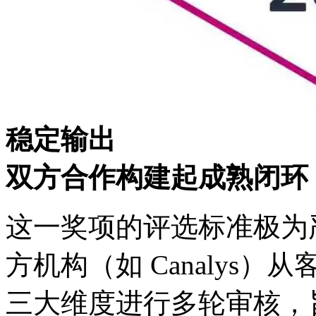
稳定输出
双方合作构建起成熟闭环
这一奖项的评选标准极为
方机构（如 Canalys）
三大维度进行多轮审核，