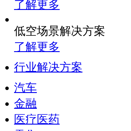
了解更多
低空场景解决方案
了解更多
行业解决方案
汽车
金融
医疗医药