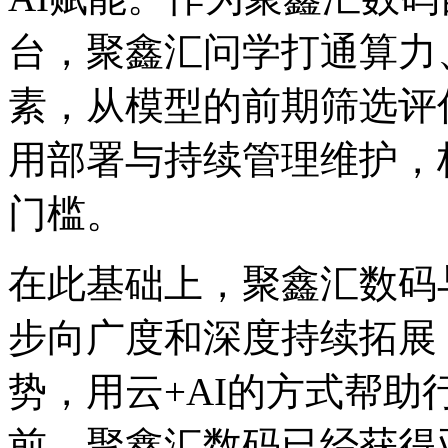
台，聚鑫汇问学打通算力
素，从模型的前期筛选评
用部署与持续管理维护
门槛。
在此基础上，聚鑫汇
步向广度和深度持续拓展
势，用云+AI的方式
前，聚鑫汇数码已经获