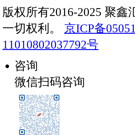
版权所有2016-2025 聚
一切权利。
京ICP备05051
11010802037792号
咨询
微信扫码咨询