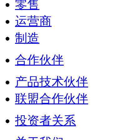
零售
运营商
制造
合作伙伴
产品技术伙伴
联盟合作伙伴
投资者关系