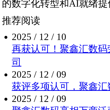
的数字化转型和AI就绪
推荐阅读
2025 / 12 / 10
再获认可！聚鑫汇数
司
2025 / 12 / 09
获评多项认可，聚
2025 / 12 / 09